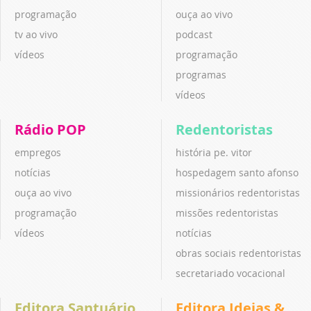
programação
ouça ao vivo
tv ao vivo
podcast
vídeos
programação
programas
vídeos
Rádio POP
Redentoristas
empregos
história pe. vitor
notícias
hospedagem santo afonso
ouça ao vivo
missionários redentoristas
programação
missões redentoristas
vídeos
notícias
obras sociais redentoristas
secretariado vocacional
Editora Santuário
Editora Ideias &