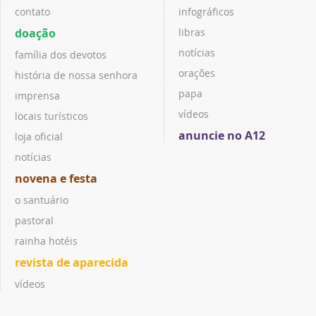
contato
infográficos
doação
libras
notícias
família dos devotos
orações
história de nossa senhora
papa
imprensa
vídeos
locais turísticos
anuncie no A12
loja oficial
notícias
novena e festa
o santuário
pastoral
rainha hotéis
revista de aparecida
vídeos