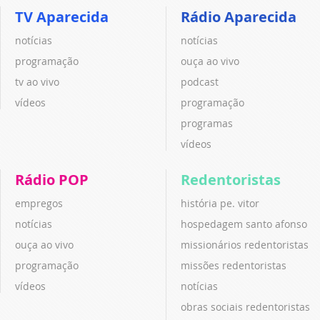
TV Aparecida
Rádio Aparecida
notícias
notícias
programação
ouça ao vivo
tv ao vivo
podcast
vídeos
programação
programas
vídeos
Rádio POP
Redentoristas
empregos
história pe. vitor
notícias
hospedagem santo afonso
ouça ao vivo
missionários redentoristas
programação
missões redentoristas
vídeos
notícias
obras sociais redentoristas