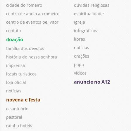
cidade do romeiro
dúvidas religiosas
centro de apoio ao romeiro
espiritualidade
centro de eventos pe. vitor
igreja
contato
infográficos
doação
libras
notícias
família dos devotos
orações
história de nossa senhora
papa
imprensa
vídeos
locais turísticos
anuncie no A12
loja oficial
notícias
novena e festa
o santuário
pastoral
rainha hotéis