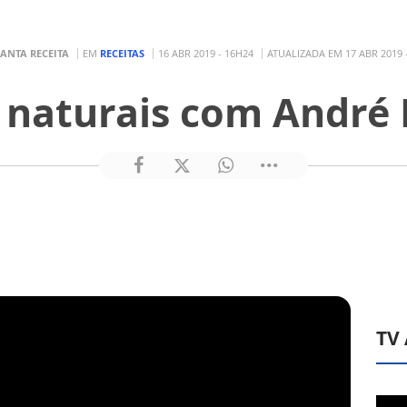
SANTA RECEITA
EM
RECEITAS
16 ABR 2019 - 16H24
ATUALIZADA EM 17 ABR 2019 
 naturais com André
TV