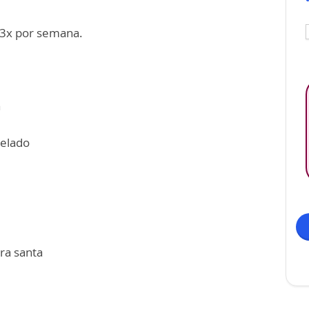
 3x por semana.
a
relado
ira santa