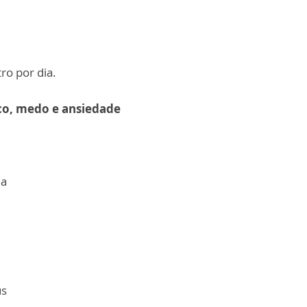
tro por dia.
ico, medo e ansiedade
la
us