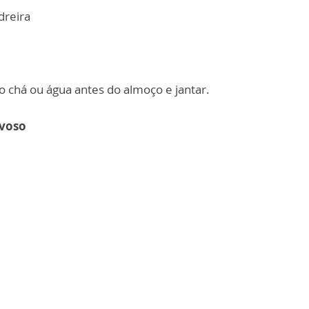
dreira
o chá ou água antes do almoço e jantar.
rvoso