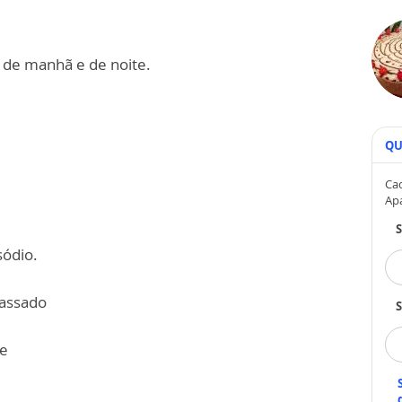
o de manhã e de noite.
QU
Cad
Ap
sódio.
massado
S
te