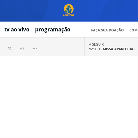
tv ao vivo
programação
FAÇA SUA DOAÇÃO
COMO
A SEGUIR
12:00H -
MISSA APARECIDA -..