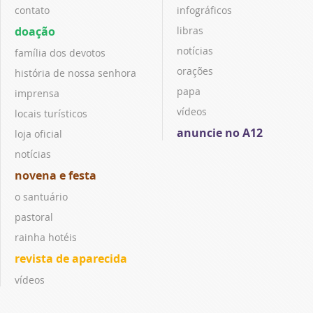
contato
infográficos
doação
libras
notícias
família dos devotos
orações
história de nossa senhora
papa
imprensa
vídeos
locais turísticos
anuncie no A12
loja oficial
notícias
novena e festa
o santuário
pastoral
rainha hotéis
revista de aparecida
vídeos