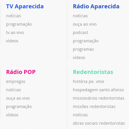
TV Aparecida
Rádio Aparecida
notícias
notícias
programação
ouça ao vivo
tv ao vivo
podcast
vídeos
programação
programas
vídeos
Rádio POP
Redentoristas
empregos
história pe. vitor
notícias
hospedagem santo afonso
ouça ao vivo
missionários redentoristas
programação
missões redentoristas
vídeos
notícias
obras sociais redentoristas