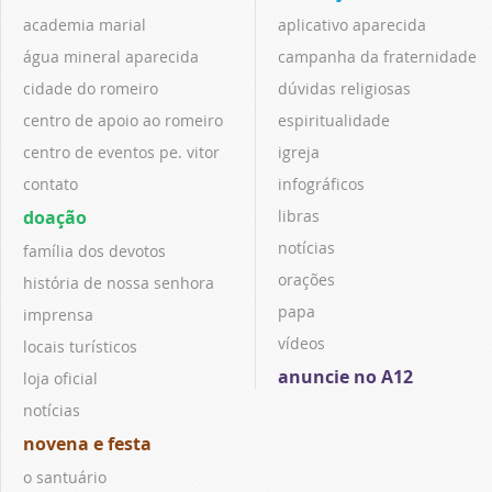
academia marial
aplicativo aparecida
água mineral aparecida
campanha da fraternidade
cidade do romeiro
dúvidas religiosas
centro de apoio ao romeiro
espiritualidade
centro de eventos pe. vitor
igreja
contato
infográficos
doação
libras
notícias
família dos devotos
orações
história de nossa senhora
papa
imprensa
vídeos
locais turísticos
anuncie no A12
loja oficial
notícias
novena e festa
o santuário