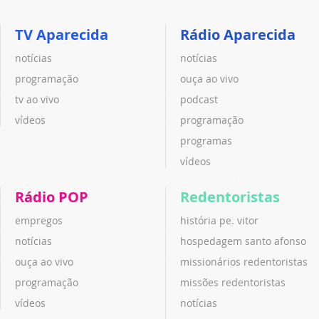
TV Aparecida
Rádio Aparecida
notícias
notícias
programação
ouça ao vivo
tv ao vivo
podcast
vídeos
programação
programas
vídeos
Rádio POP
Redentoristas
empregos
história pe. vitor
notícias
hospedagem santo afonso
ouça ao vivo
missionários redentoristas
programação
missões redentoristas
vídeos
notícias