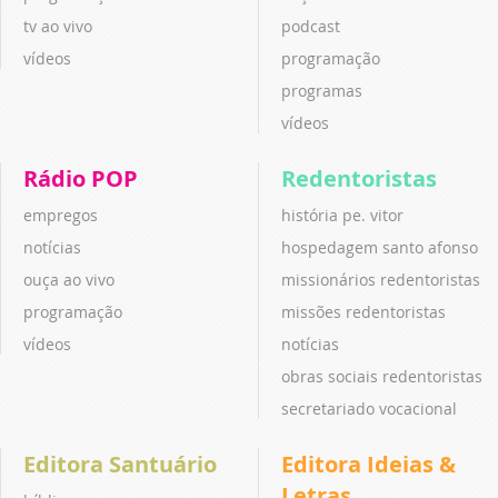
tv ao vivo
podcast
vídeos
programação
programas
vídeos
Rádio POP
Redentoristas
empregos
história pe. vitor
notícias
hospedagem santo afonso
ouça ao vivo
missionários redentoristas
programação
missões redentoristas
vídeos
notícias
obras sociais redentoristas
secretariado vocacional
Editora Santuário
Editora Ideias &
Letras