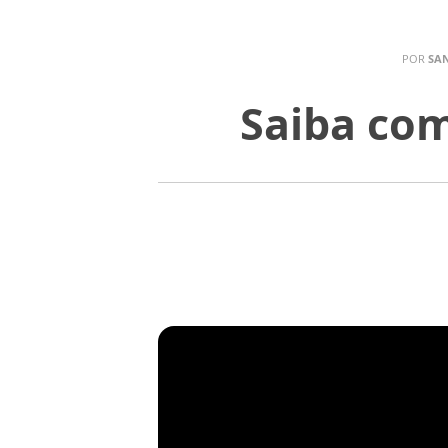
POR
SAN
Saiba com