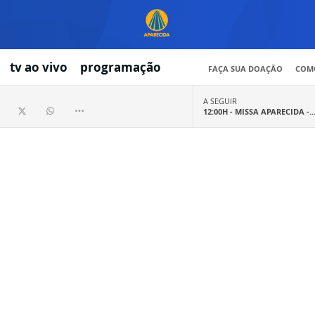
tv ao vivo
programação
FAÇA SUA DOAÇÃO
COMO
A SEGUIR
12:00H -
MISSA APARECIDA -..