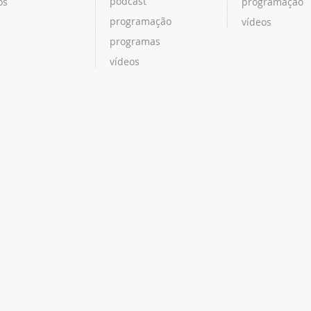
podcast
os
programação
programação
vídeos
programas
vídeos