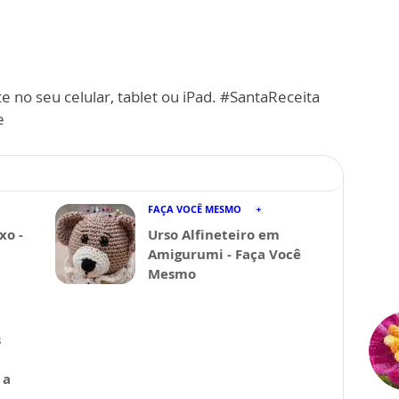
e no seu celular, tablet ou iPad. #SantaReceita
e
FAÇA VOCÊ MESMO
xo -
Urso Alfineteiro em
Amigurumi - Faça Você
Mesmo
s
 a