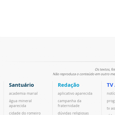
Os textos, fo
Não reproduza o conteúdo em outro meio
Santuário
Redação
TV
academia marial
aplicativo aparecida
notí
água mineral
campanha da
prog
aparecida
fraternidade
tv ao
cidade do romeiro
dúvidas religiosas