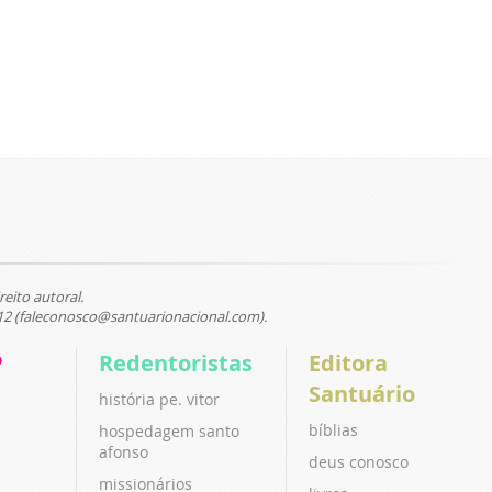
reito autoral.
12 (faleconosco@santuarionacional.com).
P
Redentoristas
Editora
Santuário
história pe. vitor
bíblias
hospedagem santo
afonso
deus conosco
missionários