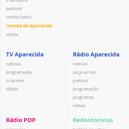
o santuário
pastoral
rainha hotéis
revista de aparecida
vídeos
TV Aparecida
Rádio Aparecida
notícias
notícias
programação
ouça ao vivo
tv ao vivo
podcast
vídeos
programação
programas
vídeos
Rádio POP
Redentoristas