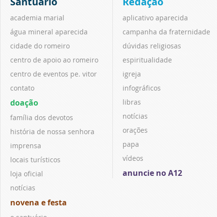
Santuário
Redação
academia marial
aplicativo aparecida
água mineral aparecida
campanha da fraternidade
cidade do romeiro
dúvidas religiosas
centro de apoio ao romeiro
espiritualidade
centro de eventos pe. vitor
igreja
contato
infográficos
doação
libras
notícias
família dos devotos
orações
história de nossa senhora
papa
imprensa
vídeos
locais turísticos
anuncie no A12
loja oficial
notícias
novena e festa