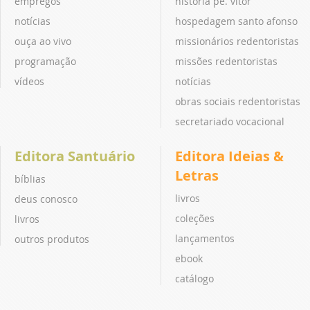
empregos
história pe. vitor
notícias
hospedagem santo afonso
ouça ao vivo
missionários redentoristas
programação
missões redentoristas
vídeos
notícias
obras sociais redentoristas
secretariado vocacional
Editora Santuário
Editora Ideias &
Letras
bíblias
livros
deus conosco
coleções
livros
lançamentos
outros produtos
ebook
catálogo