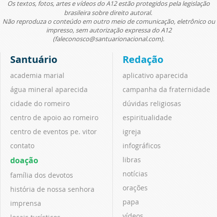
Os textos, fotos, artes e vídeos do A12 estão protegidos pela legislação
brasileira sobre direito autoral.
Não reproduza o conteúdo em outro meio de comunicação, eletrônico ou
impresso, sem autorização expressa do A12
(faleconosco@santuarionacional.com).
Santuário
Redação
academia marial
aplicativo aparecida
água mineral aparecida
campanha da fraternidade
cidade do romeiro
dúvidas religiosas
centro de apoio ao romeiro
espiritualidade
centro de eventos pe. vitor
igreja
contato
infográficos
doação
libras
notícias
família dos devotos
orações
história de nossa senhora
papa
imprensa
vídeos