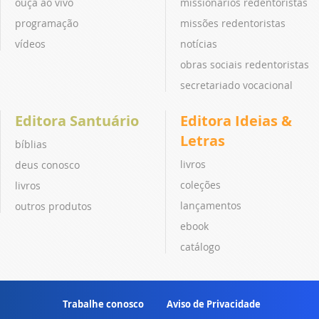
ouça ao vivo
missionários redentoristas
programação
missões redentoristas
vídeos
notícias
obras sociais redentoristas
secretariado vocacional
Editora Santuário
Editora Ideias &
Letras
bíblias
livros
deus conosco
coleções
livros
lançamentos
outros produtos
ebook
catálogo
Trabalhe conosco
Aviso de Privacidade