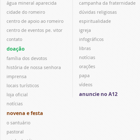
água mineral aparecida
campanha da fraternidade
cidade do romeiro
dúvidas religiosas
centro de apoio ao romeiro
espiritualidade
centro de eventos pe. vitor
igreja
contato
infográficos
doação
libras
notícias
família dos devotos
orações
história de nossa senhora
papa
imprensa
vídeos
locais turísticos
anuncie no A12
loja oficial
notícias
novena e festa
o santuário
pastoral