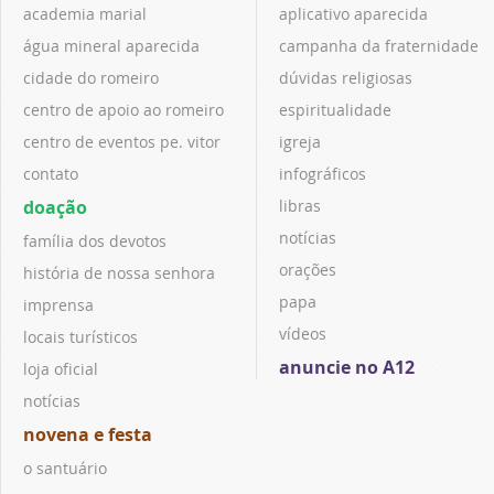
academia marial
aplicativo aparecida
água mineral aparecida
campanha da fraternidade
cidade do romeiro
dúvidas religiosas
centro de apoio ao romeiro
espiritualidade
centro de eventos pe. vitor
igreja
contato
infográficos
doação
libras
notícias
família dos devotos
orações
história de nossa senhora
papa
imprensa
vídeos
locais turísticos
anuncie no A12
loja oficial
notícias
novena e festa
o santuário