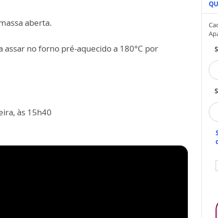
QU
 massa aberta.
Cad
Ap
a assar no forno pré-aquecido a 180°C por
S
eira, às 15h40