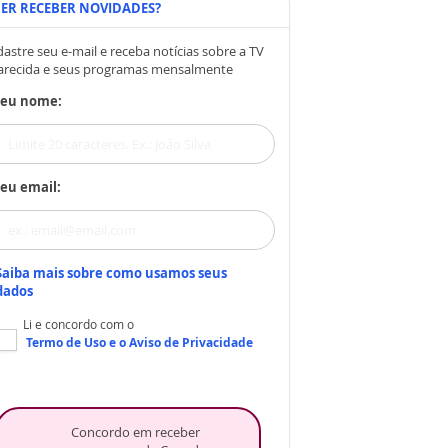
ER RECEBER NOVIDADES?
astre seu e-mail e receba notícias sobre a TV
arecida e seus programas mensalmente
Seu nome:
eu email:
Saiba mais sobre como usamos seus
dados
Li e concordo com o
Termo de Uso
e o
Aviso de Privacidade
Concordo em receber