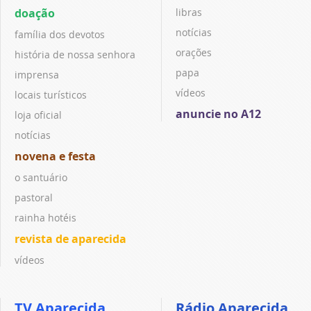
doação
libras
notícias
família dos devotos
orações
história de nossa senhora
papa
imprensa
vídeos
locais turísticos
anuncie no A12
loja oficial
notícias
novena e festa
o santuário
pastoral
rainha hotéis
revista de aparecida
vídeos
TV Aparecida
Rádio Aparecida