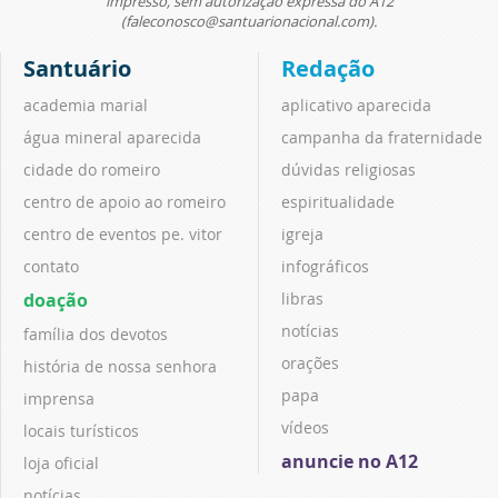
impresso, sem autorização expressa do A12
(faleconosco@santuarionacional.com).
Santuário
Redação
academia marial
aplicativo aparecida
água mineral aparecida
campanha da fraternidade
cidade do romeiro
dúvidas religiosas
centro de apoio ao romeiro
espiritualidade
centro de eventos pe. vitor
igreja
contato
infográficos
doação
libras
notícias
família dos devotos
orações
história de nossa senhora
papa
imprensa
vídeos
locais turísticos
anuncie no A12
loja oficial
notícias