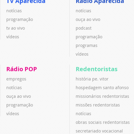
TV Aparecida
Rádio Aparecida
notícias
notícias
programação
ouça ao vivo
tv ao vivo
podcast
vídeos
programação
programas
vídeos
Rádio POP
Redentoristas
empregos
história pe. vitor
notícias
hospedagem santo afonso
ouça ao vivo
missionários redentoristas
programação
missões redentoristas
vídeos
notícias
obras sociais redentoristas
secretariado vocacional