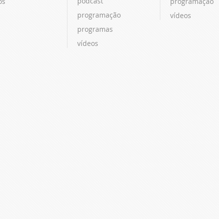
podcast
os
programação
programação
vídeos
programas
vídeos