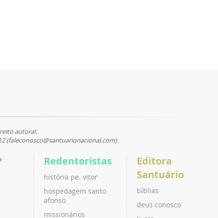
reito autoral.
12 (faleconosco@santuarionacional.com).
P
Redentoristas
Editora
Santuário
história pe. vitor
bíblias
hospedagem santo
afonso
deus conosco
missionários