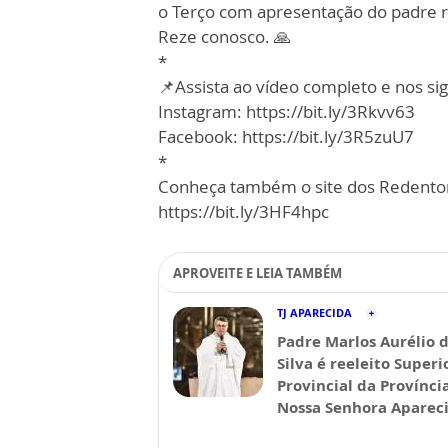
o Terço com apresentação do padre r
Reze conosco. 🙏
*
📌Assista ao vídeo completo e nos sig
Instagram: https://bit.ly/3Rkvv63
Facebook: https://bit.ly/3R5zuU7
*
Conheça também o site dos Redentor
https://bit.ly/3HF4hpc
APROVEITE E LEIA TAMBÉM
TJ APARECIDA
Padre Marlos Aurélio 
Silva é reeleito Superi
Provincial da Provínci
Nossa Senhora Aparec