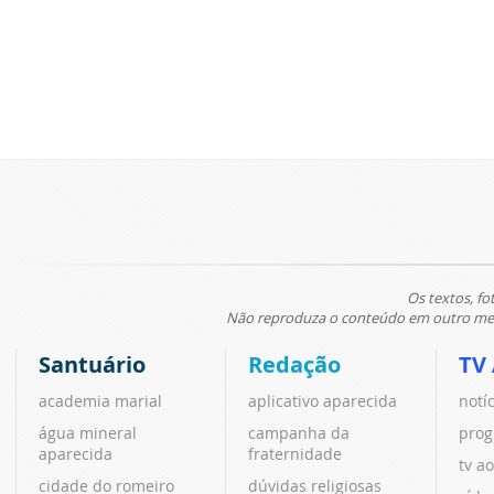
Os textos, fo
Não reproduza o conteúdo em outro meio
Santuário
Redação
TV
academia marial
aplicativo aparecida
notí
água mineral
campanha da
prog
aparecida
fraternidade
tv ao
cidade do romeiro
dúvidas religiosas