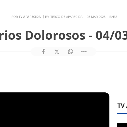
POR
TV APARECIDA
EM TERÇO DE APARECIDA
03 MAR 2023 - 13H36
rios Dolorosos - 04/0
TV