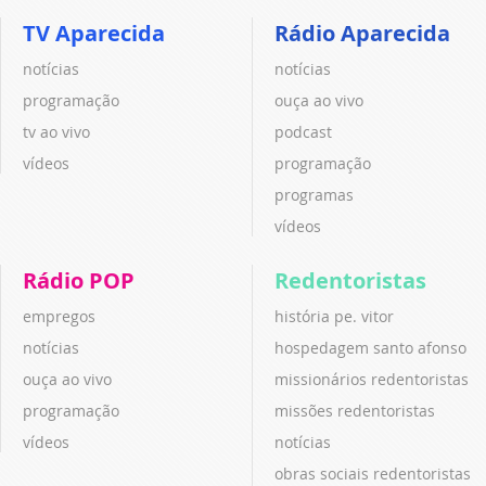
TV Aparecida
Rádio Aparecida
notícias
notícias
programação
ouça ao vivo
tv ao vivo
podcast
vídeos
programação
programas
vídeos
Rádio POP
Redentoristas
empregos
história pe. vitor
notícias
hospedagem santo afonso
ouça ao vivo
missionários redentoristas
programação
missões redentoristas
vídeos
notícias
obras sociais redentoristas