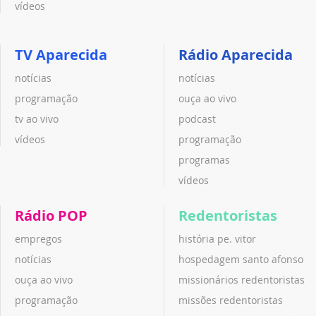
vídeos
TV Aparecida
Rádio Aparecida
notícias
notícias
programação
ouça ao vivo
tv ao vivo
podcast
vídeos
programação
programas
vídeos
Rádio POP
Redentoristas
empregos
história pe. vitor
notícias
hospedagem santo afonso
ouça ao vivo
missionários redentoristas
programação
missões redentoristas