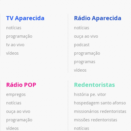
TV Aparecida
Rádio Aparecida
notícias
notícias
programação
ouça ao vivo
tv ao vivo
podcast
vídeos
programação
programas
vídeos
Rádio POP
Redentoristas
empregos
história pe. vitor
notícias
hospedagem santo afonso
ouça ao vivo
missionários redentoristas
programação
missões redentoristas
vídeos
notícias