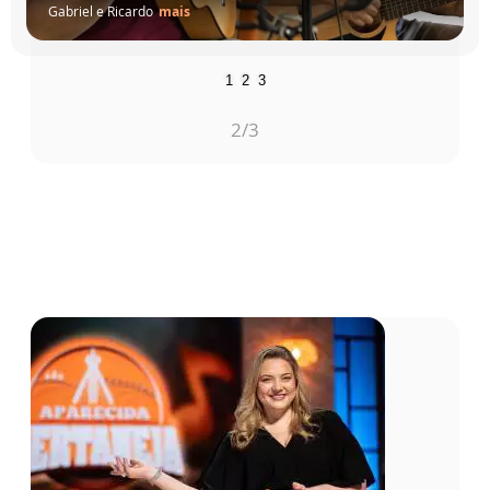
Gabriel e Ricardo
mais
1
2
3
2
/3