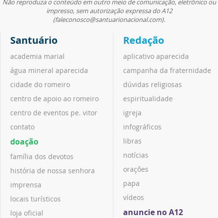
Não reproduza o conteúdo em outro meio de comunicação, eletrônico ou
impresso, sem autorização expressa do A12
(faleconosco@santuarionacional.com).
Santuário
Redação
academia marial
aplicativo aparecida
água mineral aparecida
campanha da fraternidade
cidade do romeiro
dúvidas religiosas
centro de apoio ao romeiro
espiritualidade
centro de eventos pe. vitor
igreja
contato
infográficos
doação
libras
notícias
família dos devotos
orações
história de nossa senhora
papa
imprensa
vídeos
locais turísticos
anuncie no A12
loja oficial