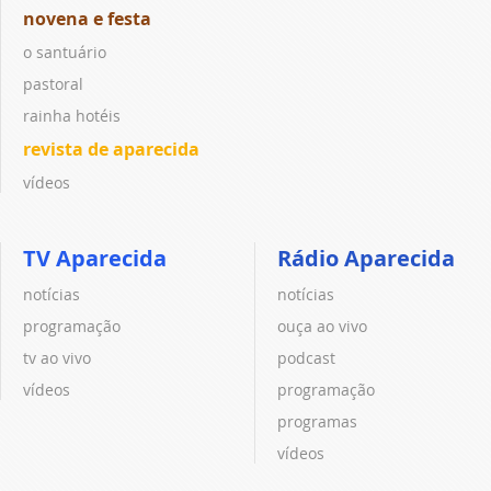
novena e festa
o santuário
pastoral
rainha hotéis
revista de aparecida
vídeos
TV Aparecida
Rádio Aparecida
notícias
notícias
programação
ouça ao vivo
tv ao vivo
podcast
vídeos
programação
programas
vídeos