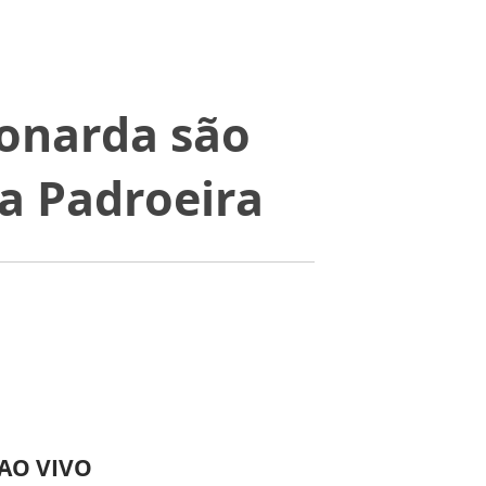
eonarda são
a Padroeira
 AO VIVO