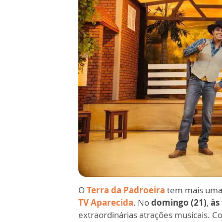
O
Terra da Padroeira
tem mais uma 
TV Aparecida
. No
domingo (21)
,
às
extraordinárias atrações musicais. 