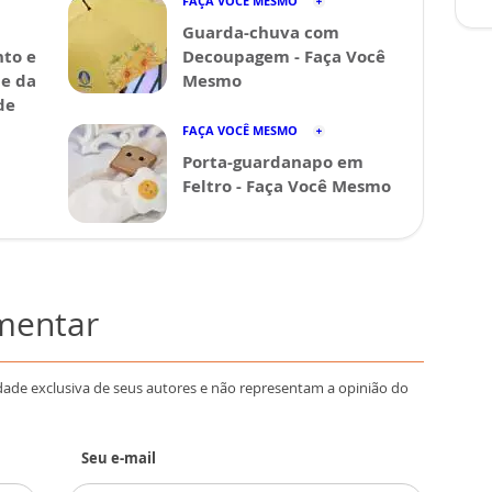
FAÇA VOCÊ MESMO
Guarda-chuva com
nto e
Decoupagem - Faça Você
de da
Mesmo
de
FAÇA VOCÊ MESMO
Porta-guardanapo em
Feltro - Faça Você Mesmo
omentar
dade exclusiva de seus autores e não representam a opinião do
Seu e-mail