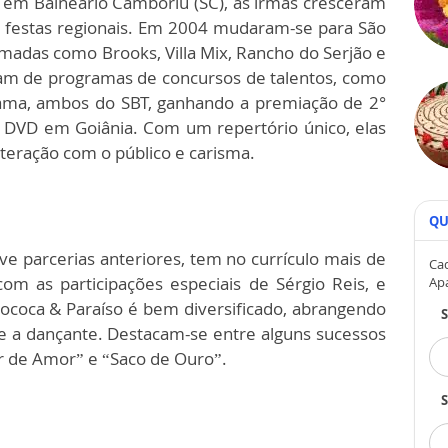
 em Balneário Camboriú (SC), as irmãs cresceram
e festas regionais. Em 2004 mudaram-se para São
adas como Brooks, Villa Mix, Rancho do Serjão e
ram de programas de concursos de talentos, como
Fama, ambos do SBT, ganhando a premiação de 2°
 DVD em Goiânia. Com um repertório único, elas
teração com o público e carisma.
QU
e parcerias anteriores, tem no currículo mais de
Cad
om as participações especiais de Sérgio Reis, e
Ap
ococa & Paraíso é bem diversificado, abrangendo
 e a dançante. Destacam-se entre alguns sucessos
or de Amor” e “Saco de Ouro”.
S