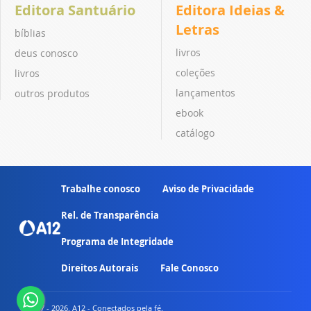
Editora Santuário
Editora Ideias &
Letras
bíblias
livros
deus conosco
coleções
livros
lançamentos
outros produtos
ebook
catálogo
Trabalhe conosco
Aviso de Privacidade
Rel. de Transparência
Programa de Integridade
Direitos Autorais
Fale Conosco
© 2007 - 2026. A12 - Conectados pela fé.