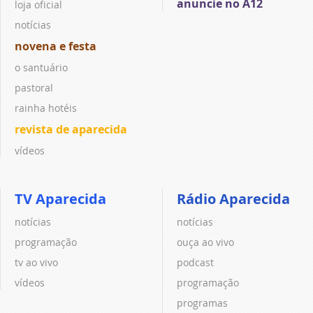
anuncie no A12
loja oficial
notícias
novena e festa
o santuário
pastoral
rainha hotéis
revista de aparecida
vídeos
TV Aparecida
Rádio Aparecida
notícias
notícias
programação
ouça ao vivo
tv ao vivo
podcast
vídeos
programação
programas