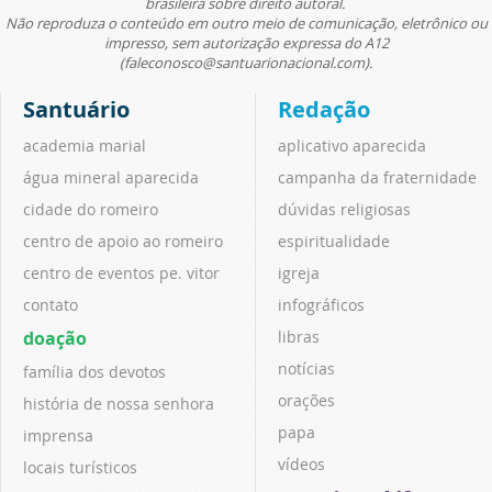
brasileira sobre direito autoral.
Não reproduza o conteúdo em outro meio de comunicação, eletrônico ou
impresso, sem autorização expressa do A12
(faleconosco@santuarionacional.com).
Santuário
Redação
academia marial
aplicativo aparecida
água mineral aparecida
campanha da fraternidade
cidade do romeiro
dúvidas religiosas
centro de apoio ao romeiro
espiritualidade
centro de eventos pe. vitor
igreja
contato
infográficos
doação
libras
notícias
família dos devotos
orações
história de nossa senhora
papa
imprensa
vídeos
locais turísticos