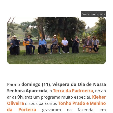
Valdenan Gomes
Para o
domingo (11)
,
véspera do Dia de Nossa
Senhora Aparecida
, o
Terra da Padroeira
, no ao
ar às
9h
, traz um programa muito especial.
Kleber
Oliveira
e seus parceiros
Tonho Prado e Menino
da Porteira
gravaram na fazenda em