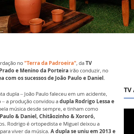
cordação no
"Terra da Padroeira"
, da
TV
 Prado e Menino da Porteira
irão conduzir, no
ea com os sucessos de João Paulo e Daniel
.
TV
nta dupla – João Paulo faleceu em um acidente,
o – a produção convidou a
dupla Rodrigo Lessa e
pela música desde sempre, e tinham como
Paulo & Daniel, Chitãozinho & Xororó,
os. Rodrigo é ortopedista e Miguel deixou a
para viver da música.
A dupla se uniu em 2013 e