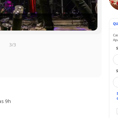
QU
Cad
Ap
2
/3
S
 às 9h