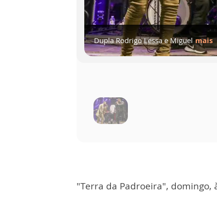
Cantor Donizete Carmago
Grupo Vozes do Sertão
Dupla Rodrigo Lessa e Miguel
mais
mais
mais
"Terra da Padroeira", domingo,