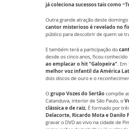
já coleciona sucessos tais como “Tr
Outra grande atração deste domingo
cantor misterioso é revelado no f
público para descobrir de quem se tra
E também terá a participação do
can
desde os cinco anos, ficou conhecid
ao emplacar o hit "Galopeira"
. Em
melhor voz infantil da América La
dois discos de ouro e o reconhecimen
O
grupo Vozes do Sertão
compõe as 
Catanduva, interior de São Paulo, o
V
clássica e de raiz.
É formado por trê
Delacorte, Ricardo Mota e Danilo 
gravar o DVD ao vivo na cidade de Pi