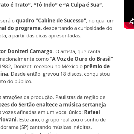
ato é Trato”, “Tô Indo” e “A Culpa é Sua”.
 será o
quadro "Cabine de Sucesso"
, no qual um
inal do programa
, despertando a curiosidade do
ta, a partir das dicas apresentadas.
tor Donizeti Camargo
. O artista, que canta
o nacionalmente como "
A Voz de Ouro do Brasil"
 1982, Donizeti recebeu no México o
prêmio de
tina
. Desde então, gravou 18 discos, conquistou
to do público.
atrações da produção. Paulistas da região de
ozes do Sertão enaltece a música sertaneja
s vozes afinadas em um vocal único:
Rafael
Piovani.
Este ano, o grupo realizou o sonho de
ndorama (SP) cantando músicas inéditas,