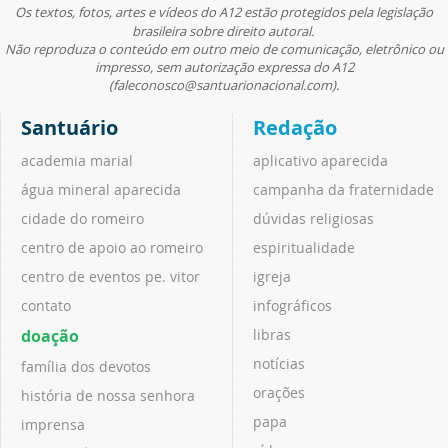
Os textos, fotos, artes e vídeos do A12 estão protegidos pela legislação
brasileira sobre direito autoral.
Não reproduza o conteúdo em outro meio de comunicação, eletrônico ou
impresso, sem autorização expressa do A12
(faleconosco@santuarionacional.com).
Santuário
Redação
academia marial
aplicativo aparecida
água mineral aparecida
campanha da fraternidade
cidade do romeiro
dúvidas religiosas
centro de apoio ao romeiro
espiritualidade
centro de eventos pe. vitor
igreja
contato
infográficos
doação
libras
notícias
família dos devotos
orações
história de nossa senhora
papa
imprensa