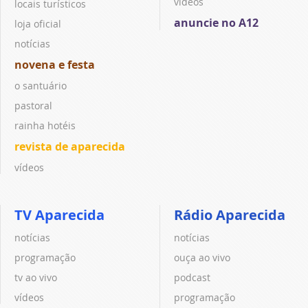
vídeos
locais turísticos
anuncie no A12
loja oficial
notícias
novena e festa
o santuário
pastoral
rainha hotéis
revista de aparecida
vídeos
TV Aparecida
Rádio Aparecida
notícias
notícias
programação
ouça ao vivo
tv ao vivo
podcast
vídeos
programação