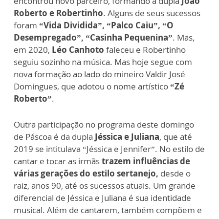
encontrou novo parceiro, formando a dupla
João
Roberto e Robertinho
. Alguns de seus sucessos
foram
“Vida Dividida”, “Palco Caiu”, “O
Desempregado”, “Casinha Pequenina”
. Mas,
em 2020,
Léo Canhoto
faleceu e Robertinho
seguiu sozinho na música. Mas hoje segue com
nova formação ao lado do mineiro Valdir José
Domingues, que adotou o nome artístico
“Zé
Roberto”
.
Outra participação no programa deste domingo
de Páscoa é da dupla
Jéssica e Juliana
, que até
2019 se intitulava “Jéssica e Jennifer”. No estilo de
cantar e tocar as irmãs
trazem influências de
várias gerações do estilo sertanejo,
desde o
raiz, anos 90, até os sucessos atuais. Um grande
diferencial de Jéssica e Juliana é sua identidade
musical. Além de cantarem, também compõem e