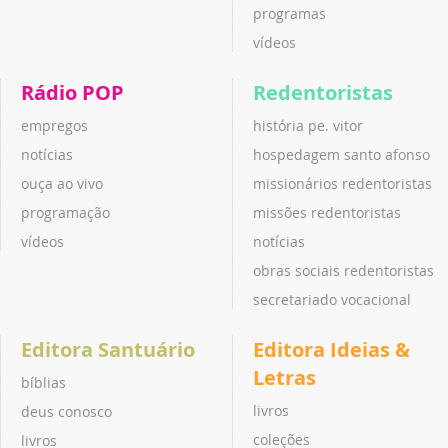
programas
vídeos
Rádio POP
Redentoristas
empregos
história pe. vitor
notícias
hospedagem santo afonso
ouça ao vivo
missionários redentoristas
programação
missões redentoristas
vídeos
notícias
obras sociais redentoristas
secretariado vocacional
Editora Santuário
Editora Ideias &
Letras
bíblias
livros
deus conosco
coleções
livros