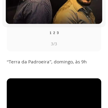
1
2
3
3
/3
“Terra da Padroeira”, domingo, às 9h