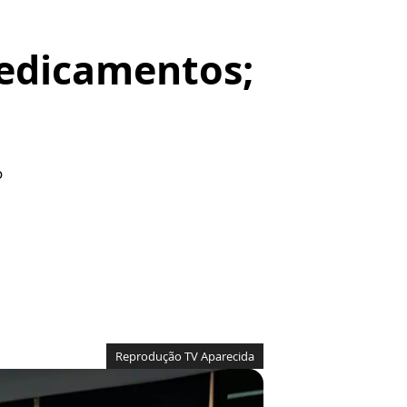
edicamentos;
o
Reprodução TV Aparecida