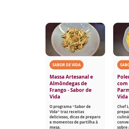
SABOR DE VIDA
SABO
Massa Artesanal e
Pole
Almôndegas de
com 
Frango - Sabor de
Parm
Vida
Vida
O programa “Sabor de
Chef 
Vida” traz receitas
prepar
deliciosas, dicas de preparo
culiná
e momentos de partilha à
conve
mesa.
sobre 