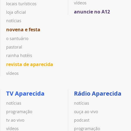
vídeos
locais turísticos
anuncie no A12
loja oficial
notícias
novena e festa
o santuário
pastoral
rainha hotéis
revista de aparecida
vídeos
TV Aparecida
Rádio Aparecida
notícias
notícias
programação
ouça ao vivo
tv ao vivo
podcast
vídeos
programação