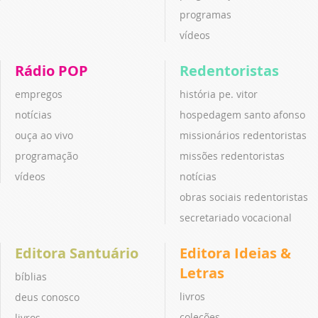
programas
vídeos
Rádio POP
Redentoristas
empregos
história pe. vitor
notícias
hospedagem santo afonso
ouça ao vivo
missionários redentoristas
programação
missões redentoristas
vídeos
notícias
obras sociais redentoristas
secretariado vocacional
Editora Santuário
Editora Ideias &
Letras
bíblias
livros
deus conosco
coleções
livros