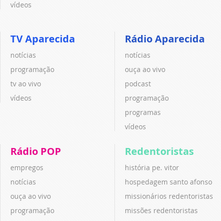
vídeos
TV Aparecida
Rádio Aparecida
notícias
notícias
programação
ouça ao vivo
tv ao vivo
podcast
vídeos
programação
programas
vídeos
Rádio POP
Redentoristas
empregos
história pe. vitor
notícias
hospedagem santo afonso
ouça ao vivo
missionários redentoristas
programação
missões redentoristas