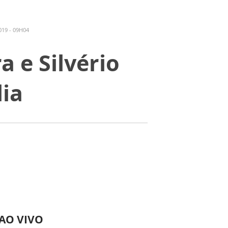
19 - 09H04
a e Silvério
ia
 AO VIVO