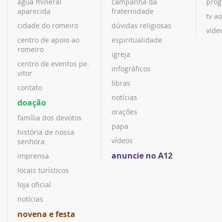
água mineral
campanha da
prog
aparecida
fraternidade
tv ao
cidade do romeiro
dúvidas religiosas
víde
centro de apoio ao
espiritualidade
romeiro
igreja
centro de eventos pe.
infográficos
vitor
libras
contato
notícias
doação
orações
família dos devotos
papa
história de nossa
vídeos
senhora
anuncie no A12
imprensa
locais turísticos
loja oficial
notícias
novena e festa