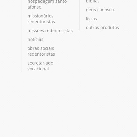
bíblias
hospedagem santo
afonso
deus conosco
missionários
livros
redentoristas
outros produtos
missões redentoristas
notícias
obras sociais
redentoristas
secretariado
vocacional