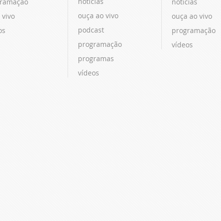
notícias
ramação
notícias
ouça ao vivo
 vivo
ouça ao vivo
podcast
os
programação
programação
vídeos
programas
vídeos