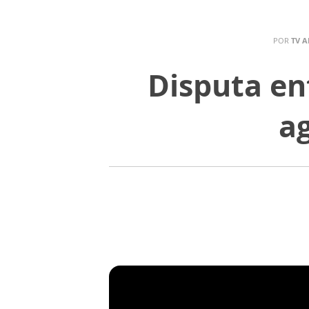
POR
TV A
Disputa ent
a