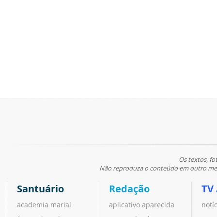
Os textos, fo
Não reproduza o conteúdo em outro meio
Santuário
Redação
TV
academia marial
aplicativo aparecida
notí