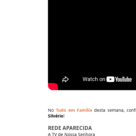
No
Tudo em Família
desta semana, confi
Silvério
!
REDE APARECIDA
A TV de Nossa Senhora