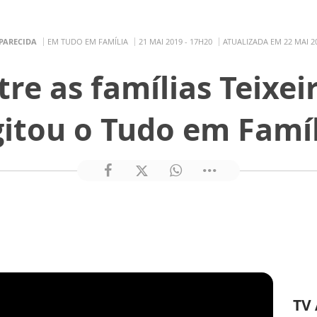
PARECIDA
EM TUDO EM FAMÍLIA
21 MAI 2019 - 17H20
ATUALIZADA EM 22 MAI 20
re as famílias Teixeir
gitou o Tudo em Famíl
TV