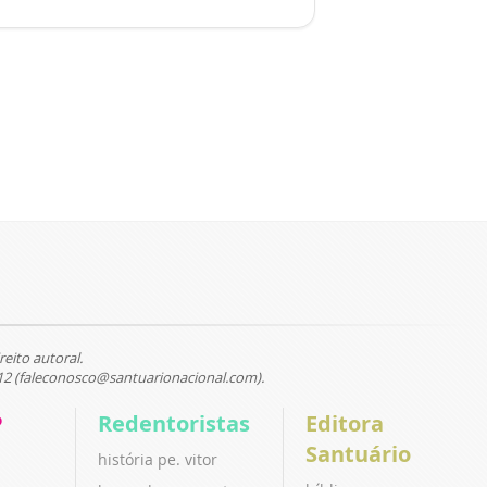
reito autoral.
12 (faleconosco@santuarionacional.com).
P
Redentoristas
Editora
Santuário
história pe. vitor