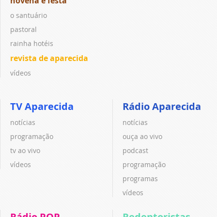
novena e festa
o santuário
pastoral
rainha hotéis
revista de aparecida
vídeos
TV Aparecida
Rádio Aparecida
notícias
notícias
programação
ouça ao vivo
tv ao vivo
podcast
vídeos
programação
programas
vídeos
Rádio POP
Redentoristas