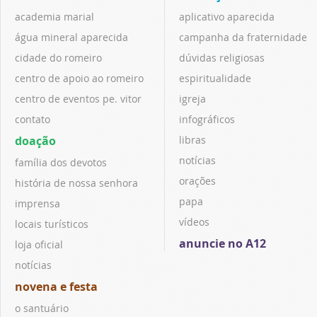
academia marial
aplicativo aparecida
água mineral aparecida
campanha da fraternidade
cidade do romeiro
dúvidas religiosas
centro de apoio ao romeiro
espiritualidade
centro de eventos pe. vitor
igreja
contato
infográficos
doação
libras
notícias
família dos devotos
orações
história de nossa senhora
papa
imprensa
vídeos
locais turísticos
anuncie no A12
loja oficial
notícias
novena e festa
o santuário