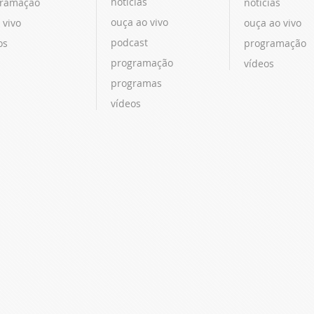
notícias
ramação
notícias
ouça ao vivo
 vivo
ouça ao vivo
podcast
os
programação
programação
vídeos
programas
vídeos