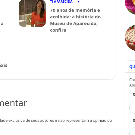
TJ APARECIDA
s
70 anos de memória e
acolhida: a história do
 a
Museu de Aparecida;
confira
xis
QU
Cad
Ap
omentar
dade exclusiva de seus autores e não representam a opinião do
S