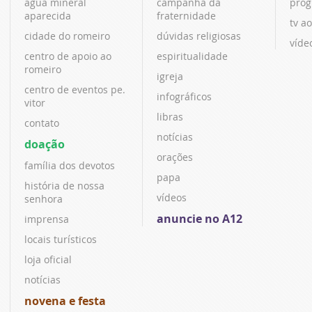
água mineral
campanha da
prog
aparecida
fraternidade
tv ao
cidade do romeiro
dúvidas religiosas
víde
centro de apoio ao
espiritualidade
romeiro
igreja
centro de eventos pe.
infográficos
vitor
libras
contato
notícias
doação
orações
família dos devotos
papa
história de nossa
vídeos
senhora
anuncie no A12
imprensa
locais turísticos
loja oficial
notícias
novena e festa