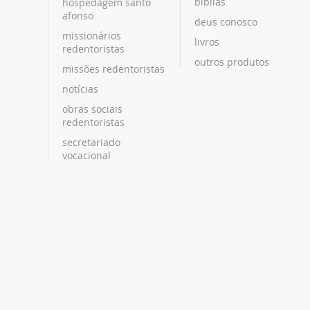
bíblias
hospedagem santo
afonso
deus conosco
missionários
livros
redentoristas
outros produtos
missões redentoristas
notícias
obras sociais
redentoristas
secretariado
vocacional