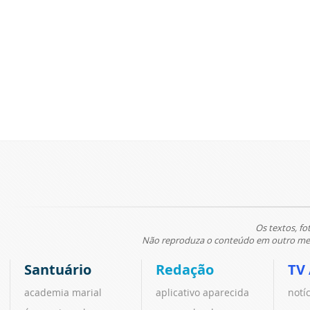
Os textos, fo
Não reproduza o conteúdo em outro meio
Santuário
Redação
TV
academia marial
aplicativo aparecida
notí