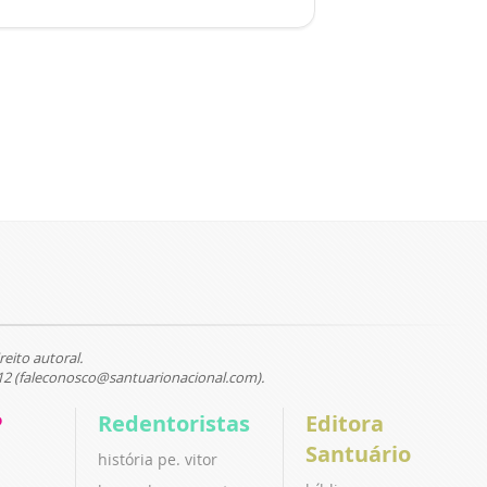
reito autoral.
12 (faleconosco@santuarionacional.com).
P
Redentoristas
Editora
Santuário
história pe. vitor