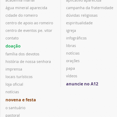
academia marial
aplicativo aparecida
água mineral aparecida
campanha da fraternidade
cidade do romeiro
dúvidas religiosas
centro de apoio ao romeiro
espiritualidade
centro de eventos pe. vitor
igreja
contato
infográficos
doação
libras
notícias
família dos devotos
orações
história de nossa senhora
papa
imprensa
vídeos
locais turísticos
anuncie no A12
loja oficial
notícias
novena e festa
o santuário
pastoral