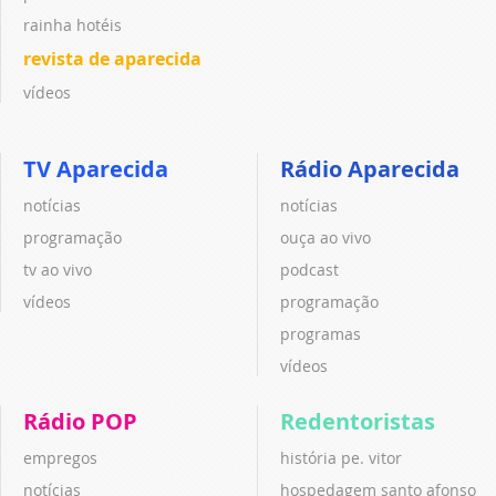
rainha hotéis
revista de aparecida
vídeos
TV Aparecida
Rádio Aparecida
notícias
notícias
programação
ouça ao vivo
tv ao vivo
podcast
vídeos
programação
programas
vídeos
Rádio POP
Redentoristas
empregos
história pe. vitor
notícias
hospedagem santo afonso