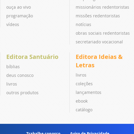
ouça ao vivo
missionários redentoristas
programação
missões redentoristas
vídeos
notícias
obras sociais redentoristas
secretariado vocacional
Editora Santuário
Editora Ideias &
Letras
bíblias
livros
deus conosco
coleções
livros
lançamentos
outros produtos
ebook
catálogo
Trabalhe conosco
Aviso de Privacidade