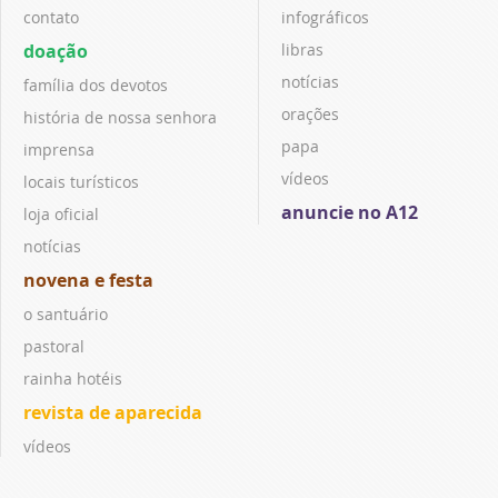
contato
infográficos
doação
libras
notícias
família dos devotos
orações
história de nossa senhora
papa
imprensa
vídeos
locais turísticos
anuncie no A12
loja oficial
notícias
novena e festa
o santuário
pastoral
rainha hotéis
revista de aparecida
vídeos