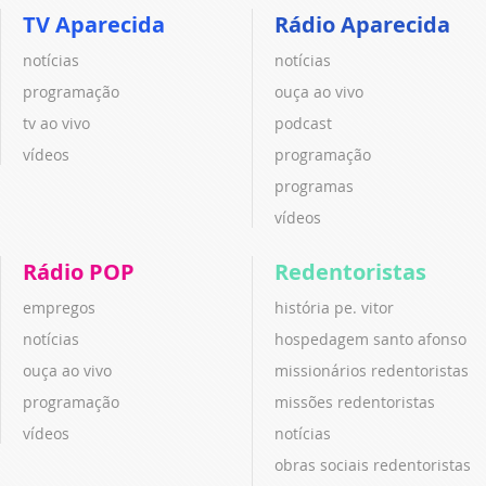
TV Aparecida
Rádio Aparecida
notícias
notícias
programação
ouça ao vivo
tv ao vivo
podcast
vídeos
programação
programas
vídeos
Rádio POP
Redentoristas
empregos
história pe. vitor
notícias
hospedagem santo afonso
ouça ao vivo
missionários redentoristas
programação
missões redentoristas
vídeos
notícias
obras sociais redentoristas