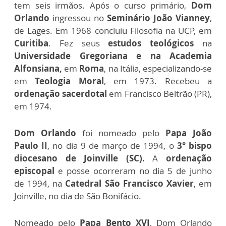
tem seis irmãos. Após o curso primário,
Dom
Orlando
i
ngressou no
Seminário João Vianney
,
de Lages. Em 1968 concluiu Filosofia na UCP, em
Curitiba
. Fez seus
estudos teológicos
na
Universidade Gregoriana e na Academia
Alfonsiana,
em
Roma
, na Itália, especializando-se
em
Teologia Moral
, em 1973. Recebeu a
ordenação sacerdotal
em Francisco Beltrão (PR),
em 1974.
Dom Orlando
foi nomeado pelo
Papa João
Paulo II
, no dia 9 de março de 1994, o
3° bispo
diocesano de Joinville (SC).
A
ordenação
episcopal
e posse ocorreram no dia 5 de junho
de 1994, na
Catedral São Francisco Xavier
, em
Joinville, no dia de São Bonifácio.
Nomeado pelo
Papa Bento XVI
, Dom Orlando