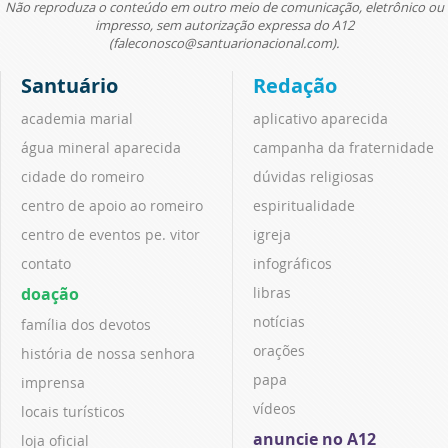
Não reproduza o conteúdo em outro meio de comunicação, eletrônico ou
impresso, sem autorização expressa do A12
(faleconosco@santuarionacional.com).
Santuário
Redação
academia marial
aplicativo aparecida
água mineral aparecida
campanha da fraternidade
cidade do romeiro
dúvidas religiosas
centro de apoio ao romeiro
espiritualidade
centro de eventos pe. vitor
igreja
contato
infográficos
doação
libras
notícias
família dos devotos
orações
história de nossa senhora
papa
imprensa
vídeos
locais turísticos
anuncie no A12
loja oficial