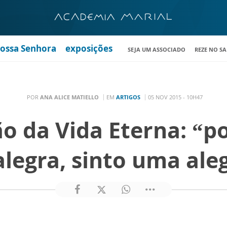
Nossa Senhora
exposições
SEJA UM ASSOCIADO
REZE NO S
POR
ANA ALICE MATIELLO
EM
ARTIGOS
05 NOV 2015 - 10H47
ão da Vida Eterna: “p
alegra, sinto uma aleg