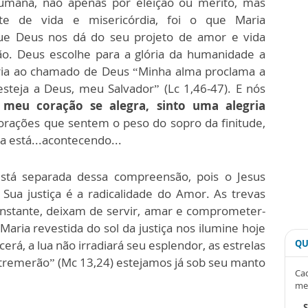
umana, não apenas por eleição ou mérito, mas
te de vida e misericórdia, foi o que Maria
ue Deus nos dá do seu projeto de amor e vida
ão. Deus escolhe para a glória da humanidade a
gria ao chamado de Deus “Minha alma proclama a
steja a Deus, meu Salvador” (Lc 1,46-47). E nós
 meu coração se alegra, sinto uma alegria
corações que sentem o peso do sopro da finitude,
 está...acontecendo...
stá separada dessa compreensão, pois o Jesus
Sua justiça é a radicalidade do Amor. As trevas
instante, deixam de servir, amar e comprometer-
ria revestida do sol da justiça nos ilumine hoje
erá, a lua não irradiará seu esplendor, as estrelas
QU
s tremerão” (Mc 13,24) estejamos já sob seu manto
Cad
me