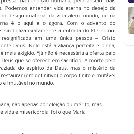
pressa, na condição humana, pelo anseio mais
a. Podemos entender vida eterna no desejo da
 no desejo imaterial da vida além-mundo; ou na
terna é o aqui e o agora. Com o advento do
os simboliza exatamente a entrada do Eterno-no-
resignificada em uma única pessoa – Cristo
te Deus. Nele está a aliança perfeita e plena,
o é mais exigido, “já não é necessária a oferta pelo
o Deus que se oferece em sacrifício. A morte pelo
aziada do espírito de Deus, mas o mistério da
 restaurar (em definitivo) o corpo finito e mutável
o e Imutável no mundo.
ana, não apenas por eleição ou mérito, mas
vida e misericórdia, foi o que Maria