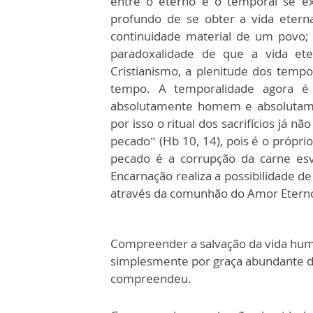
entre o eterno e o temporal se ex
profundo de se obter a vida etern
continuidade material de um povo;
paradoxalidade de que a vida e
Cristianismo, a plenitude dos temp
tempo. A temporalidade agora é 
absolutamente homem e absolutamen
por isso o ritual dos sacrifícios já nã
pecado” (Hb 10, 14), pois é o própri
pecado é a corrupção da carne esv
Encarnação realiza a possibilidade de
através da comunhão do Amor Etern
Compreender a salvação da vida hum
simplesmente por graça abundante de 
compreendeu.