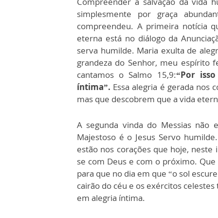
Compreender a salvação da vida h
simplesmente por graça abundan
compreendeu. A primeira notícia q
eterna está no diálogo da Anunciaç
serva humilde. Maria exulta de ale
grandeza do Senhor, meu espírito fe
cantamos o Salmo 15,9:
“Por isso
íntima”.
Essa alegria é gerada nos 
mas que descobrem que a vida eterna
A segunda vinda do Messias não e
Majestoso é o Jesus Servo humilde. 
estão nos corações que hoje, neste 
se com Deus e com o próximo. Que Ma
para que no dia em que “o sol escurec
cairão do céu e os exércitos celeste
em alegria íntima.