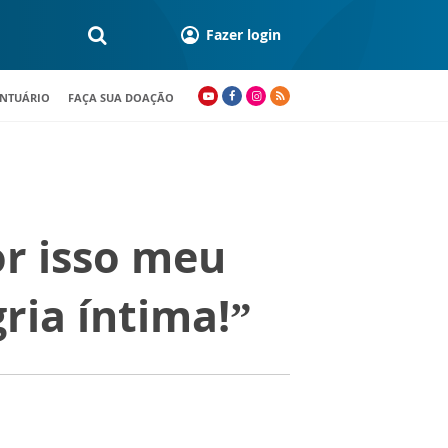
Fazer login
ANTUÁRIO
FAÇA SUA DOAÇÃO
or isso meu
ria íntima!”