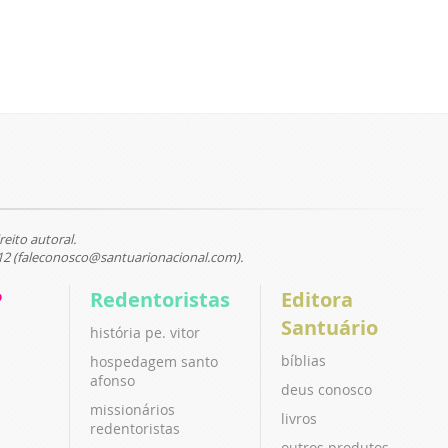
reito autoral.
12 (faleconosco@santuarionacional.com).
P
Redentoristas
Editora
Santuário
história pe. vitor
bíblias
hospedagem santo
afonso
deus conosco
missionários
livros
redentoristas
outros produtos