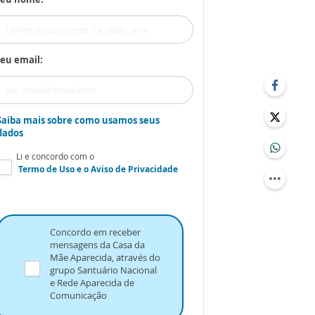
eu email:
Saiba mais sobre como usamos seus
dados
Li e concordo com o
Termo de Uso
e o
Aviso de Privacidade
Concordo em receber
mensagens da Casa da
Mãe Aparecida, através do
grupo Santuário Nacional
e Rede Aparecida de
Comunicação