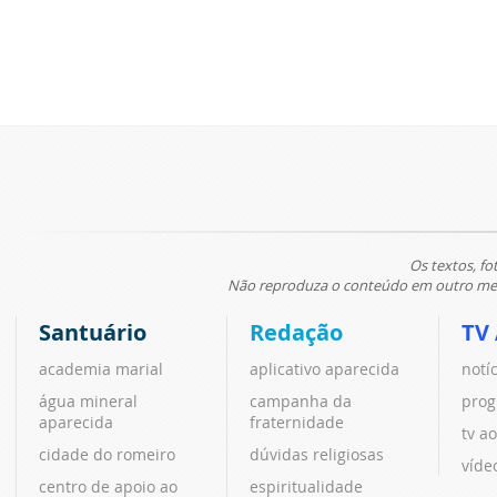
Os textos, fo
Não reproduza o conteúdo em outro meio
Santuário
Redação
TV
academia marial
aplicativo aparecida
notí
água mineral
campanha da
prog
aparecida
fraternidade
tv ao
cidade do romeiro
dúvidas religiosas
víde
centro de apoio ao
espiritualidade