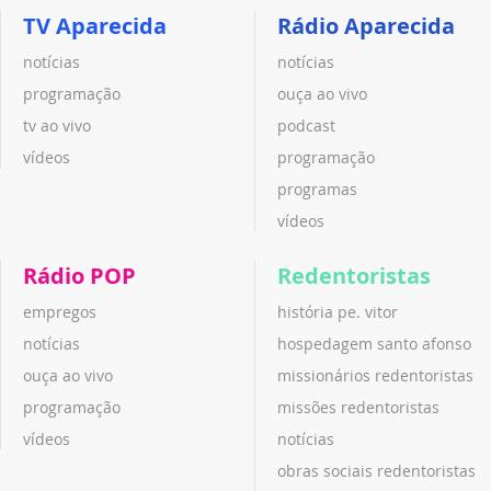
TV Aparecida
Rádio Aparecida
notícias
notícias
programação
ouça ao vivo
tv ao vivo
podcast
vídeos
programação
programas
vídeos
Rádio POP
Redentoristas
empregos
história pe. vitor
notícias
hospedagem santo afonso
ouça ao vivo
missionários redentoristas
programação
missões redentoristas
vídeos
notícias
obras sociais redentoristas