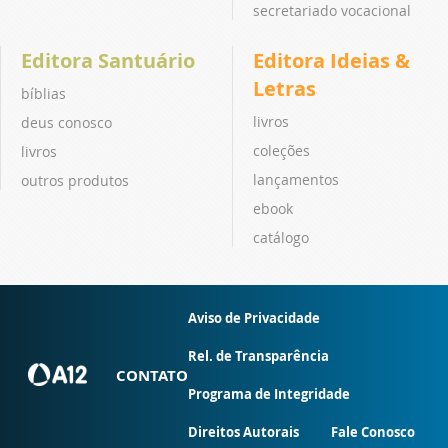
secretariado vocacional
Editora Santuário
Editora Ideias &
Letras
bíblias
livros
deus conosco
coleções
livros
lançamentos
outros produtos
ebook
catálogo
Aviso de Privacidade
Rel. de Transparência
CONTATO
Programa de Integridade
Direitos Autorais
Fale Conosco