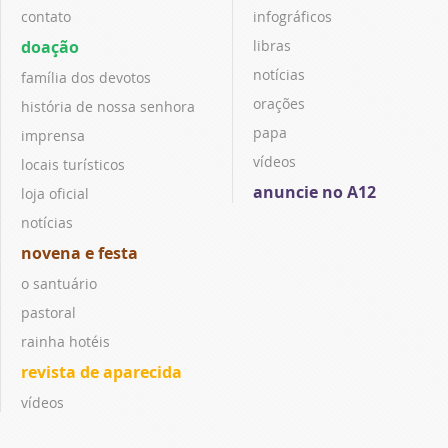
contato
infográficos
doação
libras
notícias
família dos devotos
orações
história de nossa senhora
papa
imprensa
vídeos
locais turísticos
anuncie no A12
loja oficial
notícias
novena e festa
o santuário
pastoral
rainha hotéis
revista de aparecida
vídeos