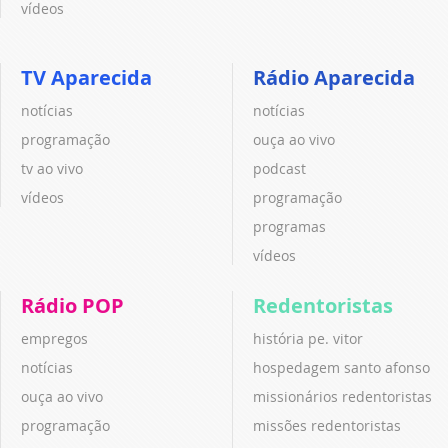
vídeos
TV Aparecida
Rádio Aparecida
notícias
notícias
programação
ouça ao vivo
tv ao vivo
podcast
vídeos
programação
programas
vídeos
Rádio POP
Redentoristas
empregos
história pe. vitor
notícias
hospedagem santo afonso
ouça ao vivo
missionários redentoristas
programação
missões redentoristas