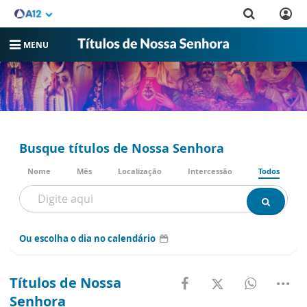
MENU
Busque títulos de Nossa Senhora
Nome
Mês
Localização
Intercessão
Todos
Ou escolha o dia no calendário
Títulos de Nossa
Senhora