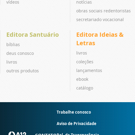
vídeos
notícias
obras sociais redentoristas
secretariado vocacional
Editora Santuário
Editora Ideias &
Letras
bíblias
livros
deus conosco
coleções
livros
lançamentos
outros produtos
ebook
catálogo
Trabalhe conosco
Aviso de Privacidade
CONTATO
Rel. de Transparência