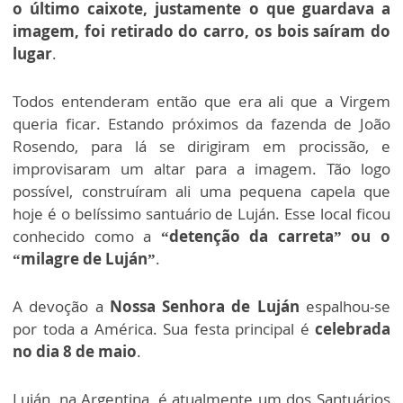
o último caixote, justamente o que guardava a
imagem, foi retirado do carro, os bois saíram do
lugar
.
Todos entenderam então que era ali que a Virgem
queria ficar. Estando próximos da fazenda de João
Rosendo, para lá se dirigiram em procissão, e
improvisaram um altar para a imagem. Tão logo
possível, construíram ali uma pequena capela que
hoje é o belíssimo santuário de Luján. Esse local ficou
conhecido como a
“deten­ção da carreta” ou o
“milagre de Luján”
.
A devoção a
Nossa Senhora de Luján
espalhou-se
por toda a Améri­ca. Sua festa principal é
celebrada
no dia 8 de maio
.
Luján, na Argentina, é atualmente um dos Santuários