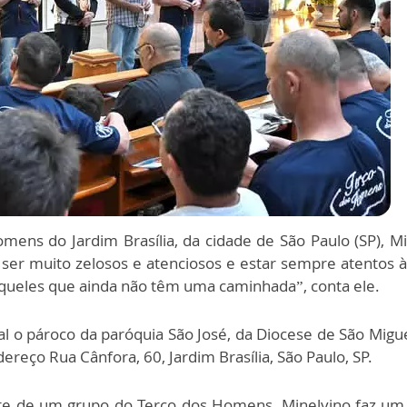
ens do Jardim Brasília, da cidade de São Paulo (SP), Mi
e ser muito zelosos e atenciosos e estar sempre atentos 
queles que ainda não têm uma caminhada”, conta ele.
l o pároco da paróquia São José, da Diocese de São Migue
dereço Rua Cânfora, 60, Jardim Brasília, São Paulo, SP.
te de um grupo do Terço dos Homens, Minelvino faz um c