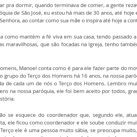
ezar pra dormir, quando terminava de comer, a gente rezava
róquia de São José, eu estou há mais de 30 anos, até hoje
Senhora, ao contar como sua mãe o inspira até hoje a con
 como mantém a fé viva em sua casa, tendo passado a 
has maravilhosas, que são focadas na Igreja, tenho tamb
omens, Manoel conta como é para ele fazer parte do mov
o grupo do Terço dos Homens há 16 anos, na nossa paróqu
ida de cada um de nós o Terço dos Homens. Lembro mu
ns na nossa paróquia, ele foi bem aceito por todos, gr
stória.
não se esquece do coordenador que, segundo ele, atu
a, ele ficou como coordenador e ele soube conduzir muit
 Terço ele é uma pessoa muito sábia, se preocupa muito