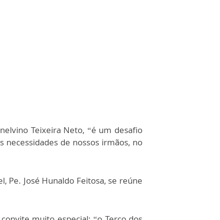
nelvino Teixeira Neto, “é um desafio
às necessidades de nossos irmãos, no
l, Pe. José Hunaldo Feitosa, se reúne
onvite muito especial: “o Terço dos