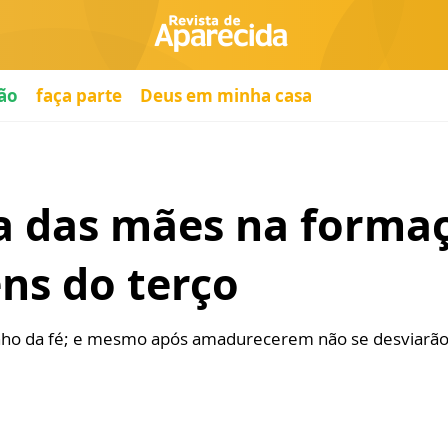
ão
faça parte
Deus em minha casa
a das mães na forma
ns do terço
nho da fé; e mesmo após amadurecerem não se desviarão d