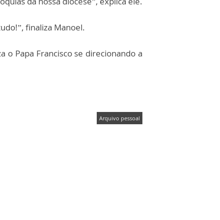
óquias da nossa diocese”, explica ele.
do!”, finaliza Manoel.
za o Papa Francisco se direcionando a
Arquivo pessoal