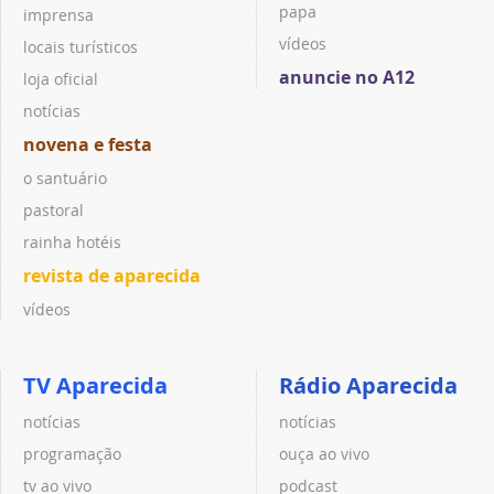
papa
imprensa
vídeos
locais turísticos
anuncie no A12
loja oficial
notícias
novena e festa
o santuário
pastoral
rainha hotéis
revista de aparecida
vídeos
TV Aparecida
Rádio Aparecida
notícias
notícias
programação
ouça ao vivo
tv ao vivo
podcast