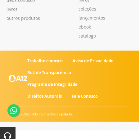
deus conosco
coleções
livros
lançamentos
outros produtos
ebook
catálogo
Trabalhe conosco
Aviso de Privacidade
Rel. de Transparência
Programa de Integridade
Direitos Autorais
Fale Conosco
© 2007 - 2026. A12 - Conectados pela fé.