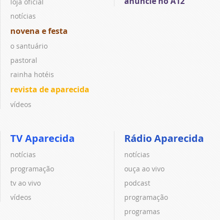
anuncie no A12
loja oficial
notícias
novena e festa
o santuário
pastoral
rainha hotéis
revista de aparecida
vídeos
TV Aparecida
Rádio Aparecida
notícias
notícias
programação
ouça ao vivo
tv ao vivo
podcast
vídeos
programação
programas