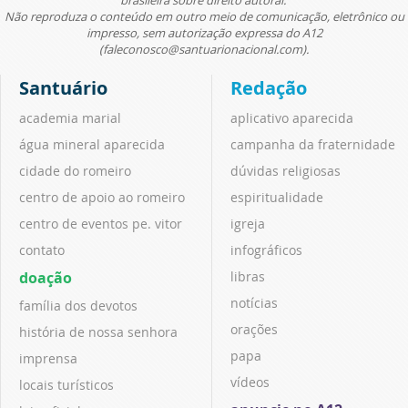
brasileira sobre direito autoral.
Não reproduza o conteúdo em outro meio de comunicação, eletrônico ou
impresso, sem autorização expressa do A12
(faleconosco@santuarionacional.com).
Santuário
Redação
academia marial
aplicativo aparecida
água mineral aparecida
campanha da fraternidade
cidade do romeiro
dúvidas religiosas
centro de apoio ao romeiro
espiritualidade
centro de eventos pe. vitor
igreja
contato
infográficos
doação
libras
notícias
família dos devotos
orações
história de nossa senhora
papa
imprensa
vídeos
locais turísticos