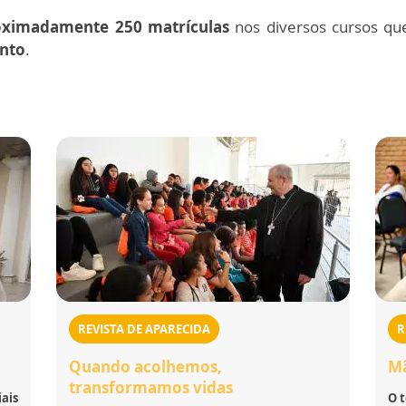
oximadamente 250 matrículas
nos diversos cursos que
ento
.
REVISTA DE APARECIDA
R
Quando acolhemos,
Mã
transformamos vidas
iais
O t