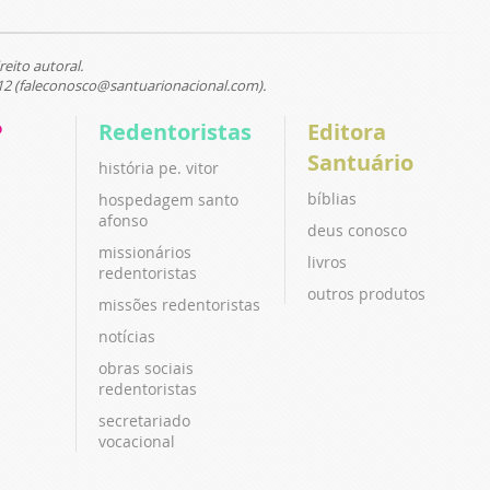
reito autoral.
12 (faleconosco@santuarionacional.com).
P
Redentoristas
Editora
Santuário
história pe. vitor
bíblias
hospedagem santo
afonso
deus conosco
missionários
livros
redentoristas
outros produtos
missões redentoristas
notícias
obras sociais
redentoristas
secretariado
vocacional