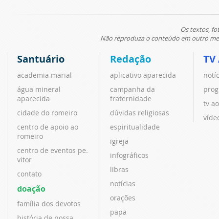
Os textos, fo
Não reproduza o conteúdo em outro meio
Santuário
Redação
TV
academia marial
aplicativo aparecida
notí
água mineral
campanha da
prog
aparecida
fraternidade
tv ao
cidade do romeiro
dúvidas religiosas
víde
centro de apoio ao
espiritualidade
romeiro
igreja
centro de eventos pe.
infográficos
vitor
libras
contato
notícias
doação
orações
família dos devotos
papa
história de nossa