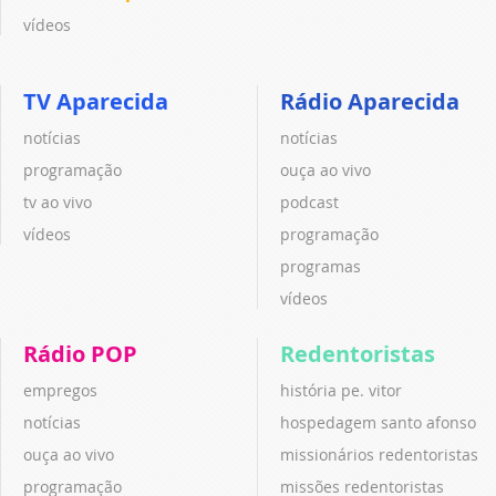
vídeos
TV Aparecida
Rádio Aparecida
notícias
notícias
programação
ouça ao vivo
tv ao vivo
podcast
vídeos
programação
programas
vídeos
Rádio POP
Redentoristas
empregos
história pe. vitor
notícias
hospedagem santo afonso
ouça ao vivo
missionários redentoristas
programação
missões redentoristas