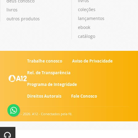
livros
deus conosco
coleções
livros
lançamentos
outros produtos
ebook
catálogo
Trabalhe conosco
Aviso de Privacidade
Rel. de Transparência
Programa de Integridade
Direitos Autorais
Fale Conosco
© 2007 - 2026. A12 - Conectados pela fé.