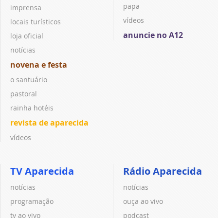
papa
imprensa
vídeos
locais turísticos
anuncie no A12
loja oficial
notícias
novena e festa
o santuário
pastoral
rainha hotéis
revista de aparecida
vídeos
TV Aparecida
Rádio Aparecida
notícias
notícias
programação
ouça ao vivo
tv ao vivo
podcast