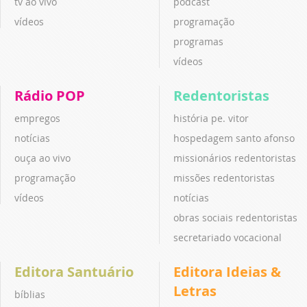
tv ao vivo
podcast
vídeos
programação
programas
vídeos
Rádio POP
Redentoristas
empregos
história pe. vitor
notícias
hospedagem santo afonso
ouça ao vivo
missionários redentoristas
programação
missões redentoristas
vídeos
notícias
obras sociais redentoristas
secretariado vocacional
Editora Santuário
Editora Ideias &
Letras
bíblias