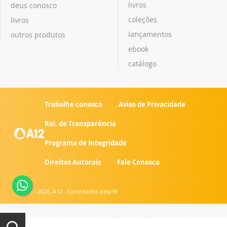
livros
deus conosco
coleções
livros
lançamentos
outros produtos
ebook
catálogo
Trabalhe conosco
Aviso de Privacidade
Rel. de Transparência
Programa de Integridade
Direitos Autorais
Fale Conosco
© 2007 - 2026. A12 - Conectados pela fé.