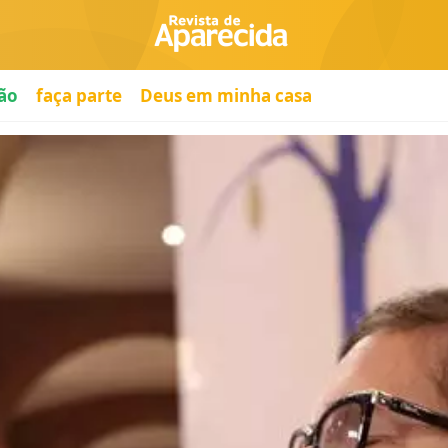
ão
faça parte
Deus em minha casa