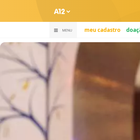
meu cadastro
doaç
MENU