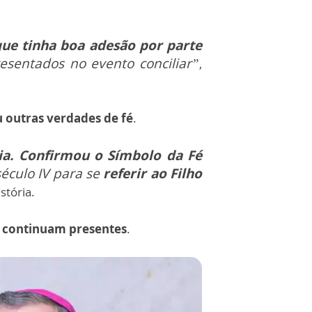
que tinha boa adesão por parte
resentados no evento conciliar”
,
 outras verdades de fé
.
ia.
Confirmou o Símbolo da Fé
século IV para se
referir ao Filho
stória.
fé continuam presentes
.