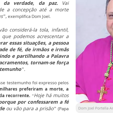
, da verdade, da paz.
Vai
sde a concepção até a morte
as”
,
exemplifica Dom Joel.
o considerá-la tola, infantil,
s que podemos acrescentar a
rar essas situações, a pessoa
de de fé, de irmãos e irmãs
indo e partilhando a Palavra
sacramentos, tornam-se força
estemunho
”.
esse testemunho foi expresso pelos
milhares preferiram a morte, a
Hoje há muitos
nda recorrente.
“
porque por confessarem a fé
de
ou vão para a prisão”
Dom Joel Portella 
(Papa