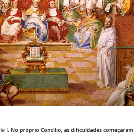
ácil.
No próprio Concílio, as dificuldades começara