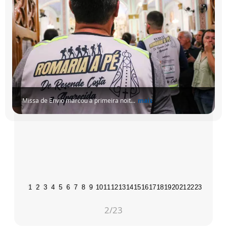
Missa de Envio marcou a primeira noit...
mais
1
2
3
4
5
6
7
8
9
10
11
12
13
14
15
16
17
18
19
20
21
22
23
2
/23