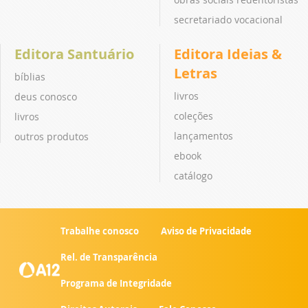
secretariado vocacional
Editora Santuário
Editora Ideias &
Letras
bíblias
livros
deus conosco
coleções
livros
lançamentos
outros produtos
ebook
catálogo
Trabalhe conosco
Aviso de Privacidade
Rel. de Transparência
Programa de Integridade