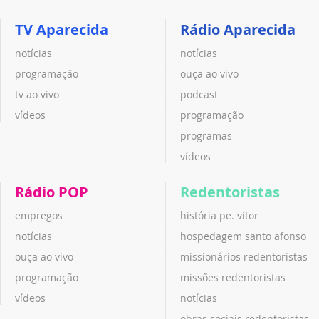
TV Aparecida
Rádio Aparecida
notícias
notícias
programação
ouça ao vivo
tv ao vivo
podcast
vídeos
programação
programas
vídeos
Rádio POP
Redentoristas
empregos
história pe. vitor
notícias
hospedagem santo afonso
ouça ao vivo
missionários redentoristas
programação
missões redentoristas
vídeos
notícias
obras sociais redentoristas